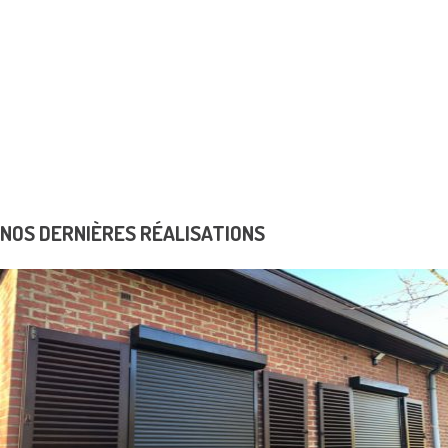
Coffres-forts et armoires blindées
Menuiserie en acier
Portes Blindées
Contrôles d’accès
K6 Protect solutions de sécurité
Realisations
Avantage fiscal
Dépannage
News & Promos
Contact
NOS DERNIÈRES RÉALISATIONS