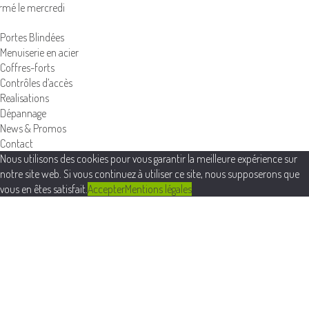
rmé le mercredi
Portes Blindées
Menuiserie en acier
Coffres-forts
Contrôles d’accès
Realisations
Dépannage
News & Promos
Contact
Nous utilisons des cookies pour vous garantir la meilleure expérience sur
notre site web. Si vous continuez à utiliser ce site, nous supposerons que
vous en êtes satisfait.
Accepter
Mentions légales