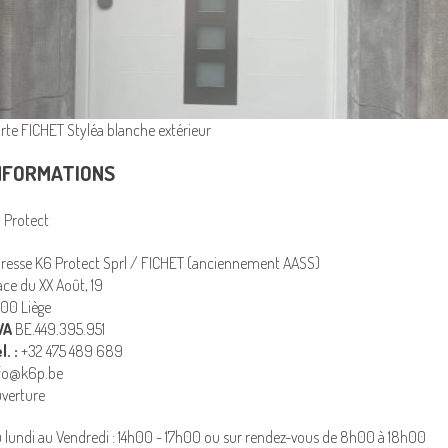
rte FICHET Styléa blanche extérieur
NFORMATIONS
 Protect
resse K6 Protect Sprl / FICHET (anciennement AASS)
ace du XX Août, 19
00 Liège
VA
BE.449.395.951
l. :
+32 475 489 689
fo@k6p.be
verture
 lundi au Vendredi : 14h00 - 17h00 ou sur rendez-vous de 8h00 à 18h00