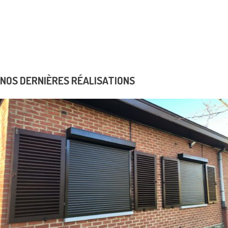
Contrôles d’accès
K6 Protect solutions de sécurité
Realisations
Avantage fiscal
Dépannage
News & Promos
Contact
NOS DERNIÈRES RÉALISATIONS