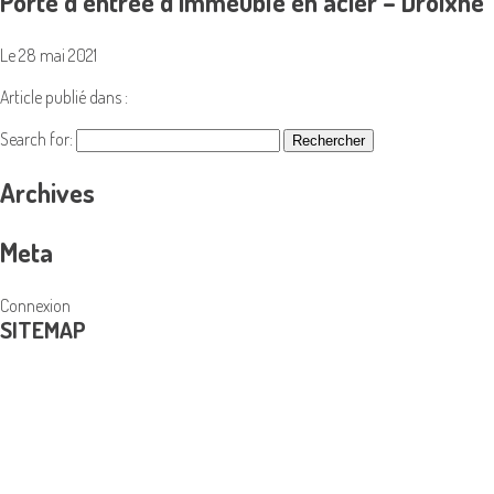
Porte d’entrée d’immeuble en acier – Droixhe
Le 28 mai 2021
Article publié dans :
Search for:
Archives
Meta
Connexion
SITEMAP
PRODUITS
Coffres-forts et armoires blindées
Menuiserie en acier
Portes Blindées