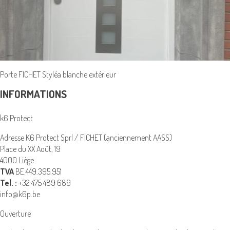
Porte FICHET Styléa blanche extérieur
INFORMATIONS
k6 Protect
Adresse K6 Protect Sprl / FICHET (anciennement AASS)
Place du XX Août, 19
4000 Liège
TVA
BE.449.395.951
Tel. :
+32 475 489 689
info@k6p.be
Ouverture