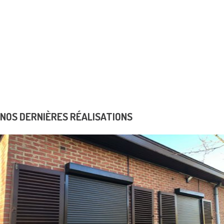
Coffres-forts et armoires blindées
Menuiserie en acier
Portes Blindées
Contrôles d’accès
K6 Protect solutions de sécurité
Realisations
Avantage fiscal
Dépannage
News & Promos
Contact
NOS DERNIÈRES RÉALISATIONS