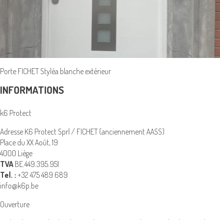
Porte FICHET Styléa blanche extérieur
INFORMATIONS
k6 Protect
Adresse K6 Protect Sprl / FICHET (anciennement AASS)
Place du XX Août, 19
4000 Liège
TVA
BE.449.395.951
Tel. :
+32 475 489 689
info@k6p.be
Ouverture