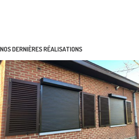
Contrôles d’accès
K6 Protect solutions de sécurité
Realisations
Avantage fiscal
Dépannage
News & Promos
Contact
NOS DERNIÈRES RÉALISATIONS