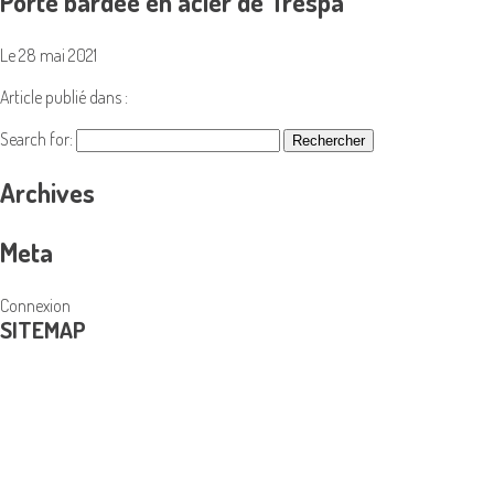
Porte bardée en acier de Trespa
Le 28 mai 2021
Article publié dans :
Search for:
Archives
Meta
Connexion
SITEMAP
PRODUITS
Coffres-forts et armoires blindées
Menuiserie en acier
Portes Blindées