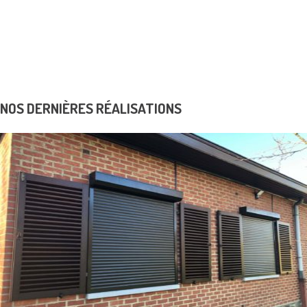
Contrôles d’accès
K6 Protect solutions de sécurité
Realisations
Avantage fiscal
Dépannage
News & Promos
Contact
NOS DERNIÈRES RÉALISATIONS