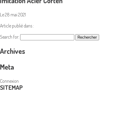
Imitation Acier Corten
Le 28 mai 2021
Article publié dans :
Search for:
Archives
Meta
Connexion
SITEMAP
PRODUITS
Coffres-forts et armoires blindées
Menuiserie en acier
Portes Blindées