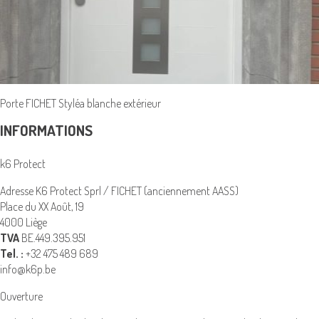
Porte FICHET Styléa blanche extérieur
INFORMATIONS
k6 Protect
Adresse K6 Protect Sprl / FICHET (anciennement AASS)
Place du XX Août, 19
4000 Liège
TVA
BE.449.395.951
Tel. :
+32 475 489 689
info@k6p.be
Ouverture