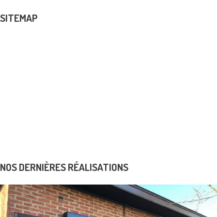
SITEMAP
PRODUITS
Coffres-forts et armoires blindées
Menuiserie en acier
Portes Blindées
Contrôles d’accès
K6 Protect solutions de sécurité
Realisations
Avantage fiscal
Dépannage
News & Promos
Contact
NOS DERNIÈRES RÉALISATIONS