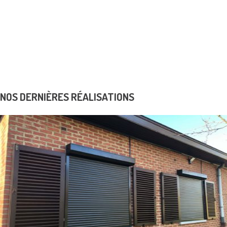
Portes Blindées
Contrôles d’accès
K6 Protect solutions de sécurité
Realisations
Avantage fiscal
Dépannage
News & Promos
Contact
NOS DERNIÈRES RÉALISATIONS