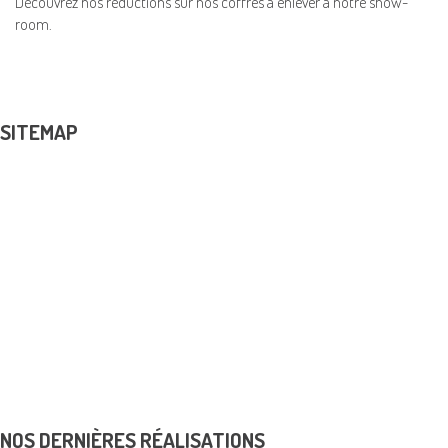
Découvrez nos réductions sur nos coffres à enlever à notre show-
room.
SITEMAP
PRODUITS
Coffres-forts et armoires blindées
Menuiserie en acier
Portes Blindées
Contrôles d’accès
K6 Protect solutions de sécurité
Realisations
Avantage fiscal
Dépannage
News & Promos
Contact
NOS DERNIÈRES RÉALISATIONS