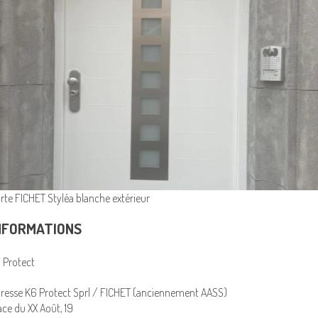
rte FICHET Styléa blanche extérieur
NFORMATIONS
 Protect
resse K6 Protect Sprl / FICHET (anciennement AASS)
ace du XX Août, 19