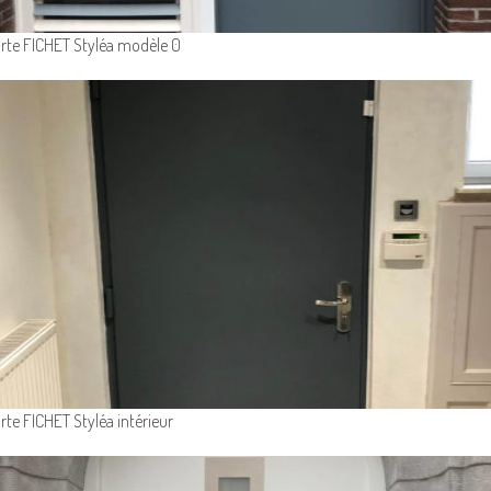
rte FICHET Styléa modèle 0
rte FICHET Styléa intérieur