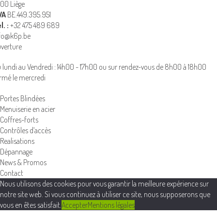
00 Liège
VA
BE.449.395.951
l. :
+32 475 489 689
fo@k6p.be
verture
 lundi au Vendredi : 14h00 - 17h00 ou sur rendez-vous de 8h00 à 18h00
rmé le mercredi
Portes Blindées
Menuiserie en acier
Coffres-forts
Contrôles d’accès
Realisations
Dépannage
News & Promos
Contact
Nous utilisons des cookies pour vous garantir la meilleure expérience sur
notre site web. Si vous continuez à utiliser ce site, nous supposerons que
vous en êtes satisfait.
Accepter
Mentions légales