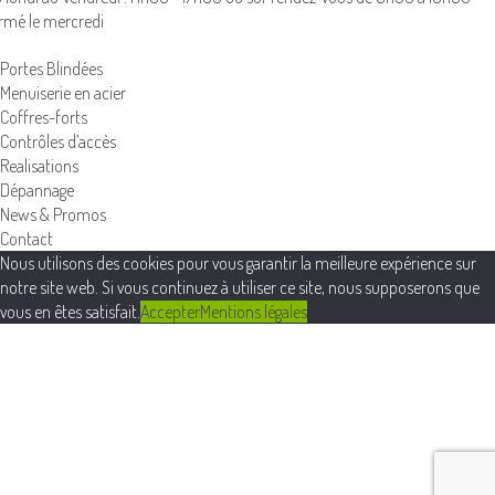
rmé le mercredi
Portes Blindées
Menuiserie en acier
Coffres-forts
Contrôles d’accès
Realisations
Dépannage
News & Promos
Contact
Nous utilisons des cookies pour vous garantir la meilleure expérience sur
notre site web. Si vous continuez à utiliser ce site, nous supposerons que
vous en êtes satisfait.
Accepter
Mentions légales