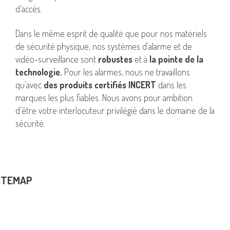
d’accès.
Dans le même esprit de qualité que pour nos matériels
de sécurité physique, nos systèmes d’alarme et de
vidéo-surveillance sont
robustes
et à
la pointe de la
technologie.
Pour les alarmes, nous ne travaillons
qu’avec
des produits certifiés INCERT
dans les
marques les plus fiables. Nous avons pour ambition
d’être votre interlocuteur privilégié dans le domaine de la
sécurité.
ITEMAP
RODUITS
ffres-forts et armoires blindées