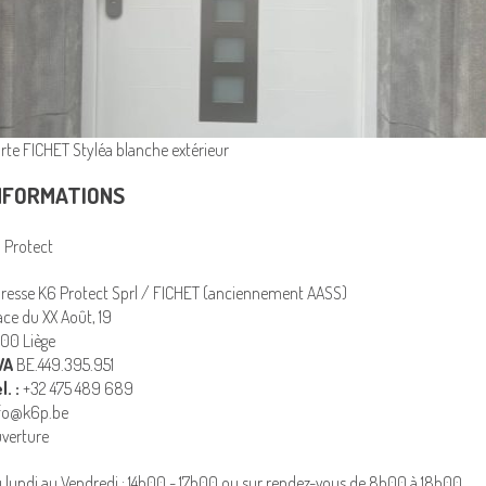
rte FICHET Styléa blanche extérieur
NFORMATIONS
 Protect
resse K6 Protect Sprl / FICHET (anciennement AASS)
ace du XX Août, 19
00 Liège
VA
BE.449.395.951
l. :
+32 475 489 689
fo@k6p.be
verture
 lundi au Vendredi : 14h00 - 17h00 ou sur rendez-vous de 8h00 à 18h00